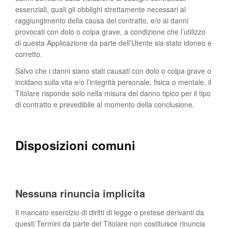
essenziali, quali gli obblighi strettamente necessari al
E DAL 1 APRILE GIOCA CON
raggiungimento della causa del contratto, e/o ai danni
provocati con dolo o colpa grave, a condizione che l’utilizzo
di questa Applicazione da parte dell’Utente sia stato idoneo e
corretto.
Salvo che i danni siano stati causati con dolo o colpa grave o
incidano sulla vita e/o l’integrità personale, fisica o mentale, il
Titolare risponde solo nella misura del danno tipico per il tipo
PUOI VINCERE TUTTI I GIORNI:
di contratto e prevedibile al momento della conclusione.
BUONI SPESA
E
BIGLIETTI
CINEMA
Disposizioni comuni
PER SAPERNE DI PIÙ
Nessuna rinuncia implicita
Scarica l'app
Il mancato esercizio di diritti di legge o pretese derivanti da
questi Termini da parte del Titolare non costituisce rinuncia