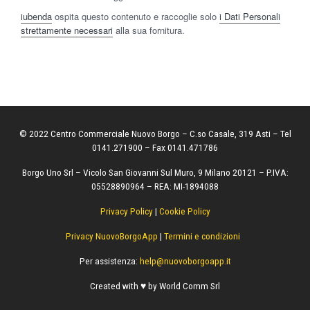
iubenda
ospita questo contenuto e raccoglie solo
i Dati Personali
strettamente necessari
alla sua fornitura.
© 2022 Centro Commerciale Nuovo Borgo – C.so Casale, 319 Asti – Tel
0141.271900 – Fax 0141.471786
Borgo Uno Srl – Vicolo San Giovanni Sul Muro, 9 Milano 20121 – P.IVA:
05528890964 – REA: MI-1894088
Privacy Policy
|
Cookie Policy
Privacy NuovoBorgoApp
|
Termini e condizioni
Per assistenza:
help@nuovoborgoapp.it
Created with ♥ by World Comm Srl